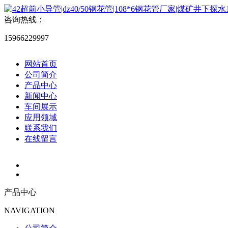
咨询热线：
15966229997
网站首页
公司简介
产品中心
新闻中心
车间展示
应用领域
联系我们
在线留言
产品中心
NAVIGATION