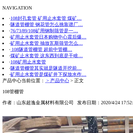
NAVIGATION
·
108封孔套管 矿用止水套管 煤矿…
·
隧道管棚管 钢花管怎么挑靠谱厂…
·
76/73/89/108矿用钢制筛管‌是一…
·
矿用止水套管日本购物中心震后爆…
·
矿用止水套管 抽放瓦斯筛管怎么…
·
​ ‌108隧道管棚管 超前中管棚…
·
煤矿止水套管 这东西到底是干啥…
·
108矿用止水套管
·
隧道管棚管‌其实就是隧道开挖前…
·
矿用止水套管是煤矿井下探放水作…
产品中心
当前位置：
>
产品中心
> 正文
108管棚管
作者：山东超逸金属材料有限公司 发布日期：2020/4/24 17:52: